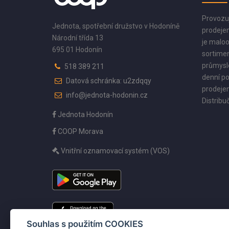
Provozu
Jednota, spotřební družstvo v Hodoníně
prodejen
Národní třída 13
je maloo
695 01 Hodonín
sortimen
průmyslo
518 389 211
denní po
Datová schránka: u2zdqqy
prodejen
info@jednota-hodonin.cz
Distribuč
Jednota Hodonín
COOP Morava
Vnitřní oznamovací systém (VOS)
Souhlas s použitím COOKIES