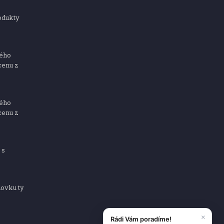
odukty
ného
cenu z
ného
cenu z
 s
dovku ty