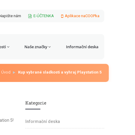
Napište nám
E-ÚČTENKA
Aplikace naCOOPka
sti
Naše značky
Informační deska
Úvod
Kup vybrané sladkosti a vyhraj Playstation 5
Kategorie
tion 5!
Informační deska