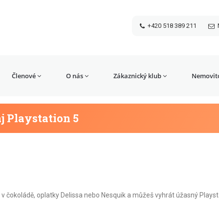
+420 518 389 211
Členové
O nás
Zákaznický klub
Nemovito
j Playstation 5
 čokoládě, oplatky Delissa nebo Nesquik a můžeš vyhrát úžasný Playsta