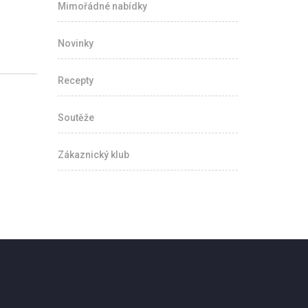
Mimořádné nabídky
Novinky
Recepty
Soutěže
Zákaznický klub