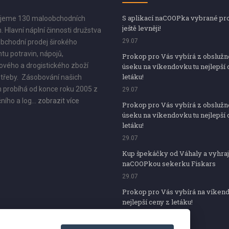
S aplikací naCOOPka vybrané pr
jeme 130 maloobchodních
ještě levněji!
. Hlavní náplní činnosti družstva
29.07
bchodní prodej širokého
tu potravin, nápojů,
Prokop pro Vás vybírá z obsluž
vého a drogistického zboží
úseku na víkendovku tu nejlepší 
letáku!
třeby. Zásobování našich
 probíhá od konce roku 2005 z
29.07
ního a log...
zobrazit více
Prokop pro Vás vybírá z obsluž
úseku na víkendovku tu nejlepší 
letáku!
29.07
Kup špekáčky od Váhaly a vyhraj
naCOOPkou sekerku Fiskars
29.07
Prokop pro Vás vybírá na víken
nejlepší ceny z letáku!
29.07