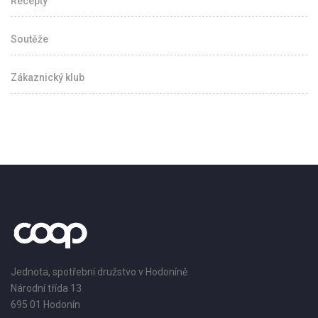
Recepty
Soutěže
Zákaznický klub
Jednota, spotřební družstvo v Hodoníně
Národní třída 13
695 01 Hodonín