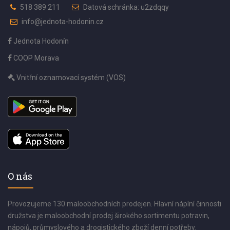
518 389 211
Datová schránka: u2zdqqy
info@jednota-hodonin.cz
Jednota Hodonín
COOP Morava
Vnitřní oznamovací systém (VOS)
O nás
Provozujeme 130 maloobchodních prodejen. Hlavní náplní činnosti
družstva je maloobchodní prodej širokého sortimentu potravin,
nápojů, průmyslového a drogistického zboží denní potřeby.