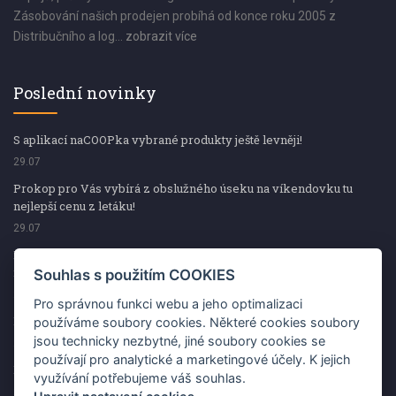
Zásobování našich prodejen probíhá od konce roku 2005 z
Distribučního a log...
zobrazit více
Poslední novinky
S aplikací naCOOPka vybrané produkty ještě levněji!
29.07
Prokop pro Vás vybírá z obslužného úseku na víkendovku tu
nejlepší cenu z letáku!
29.07
Prokop pro Vás vybírá z obslužného úseku na víkendovku tu
nejlepší cenu z letáku!
Souhlas s použitím COOKIES
29.07
Pro správnou funkci webu a jeho optimalizaci
Kup špekáčky od Váhaly a vyhraj s naCOOPkou sekerku Fiskars
používáme soubory cookies. Některé cookies soubory
jsou technicky nezbytné, jiné soubory cookies se
29.07
používají pro analytické a marketingové účely. K jejich
Prokop pro Vás vybírá na víkendovku ty nejlepší ceny z letáku!
využívání potřebujeme váš souhlas.
29.07