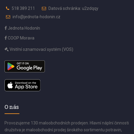
518 389 211
Datová schránka: u2zdqqy
info@jednota-hodonin.cz
Jednota Hodonín
COOP Morava
Vnitřní oznamovací systém (VOS)
O nás
Provozujeme 130 maloobchodních prodejen. Hlavní náplní činnosti
družstva je maloobchodní prodej širokého sortimentu potravin,