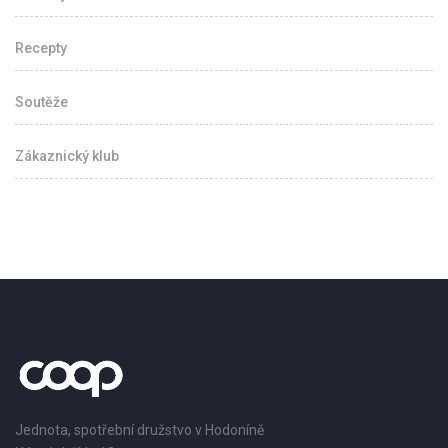
Recepty
Soutěže
Zákaznický klub
Jednota, spotřební družstvo v Hodoníně