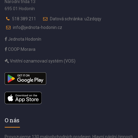
Národní třída 13
695 01 Hodonín
518 389 211
Datová schránka: u2zdqqy
info@jednota-hodonin.cz
Jednota Hodonín
COOP Morava
Vnitřní oznamovací systém (VOS)
O nás
Provozujeme 130 maloobchodních prodejen. Hlavní náplní činnosti