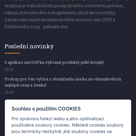
družstva je maloobchodní prodej širokého sortimentu potravin,
nápojů, průmyslového a drogistického zboží denní potřeby.
Zásobování našich prodejen probíhá od konce roku 2005 z
Distribučního a log...
zobrazit více
Poslední novinky
S aplikací naCOOPka vybrané produkty ještě levněji!
29.07
Prokop pro Vás vybírá z obslužného úseku na víkendovku tu
nejlepší cenu z letáku!
29.07
Prokop pro Vás vybírá z obslužného úseku na víkendovku tu
nejlepší cenu z letáku!
Souhlas s použitím COOKIES
29.07
Pro správnou funkci webu a jeho optimalizaci
Kup špekáčky od Váhaly a vyhraj s naCOOPkou sekerku Fiskars
používáme soubory cookies. Některé cookies soubory
jsou technicky nezbytné, jiné soubory cookies se
29.07