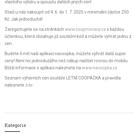
vlastního výběru a spoustu dalších jiných cen!
Stačí u nás nakoupit od 4. 6. do 1. 7. 2025 v minimální částce 250
Kč. Jak jednoduché!
Zaregistrujete se na stránkách
www.coopmorava.cz
s každou
účtenkou, která obsahuje již soutěžní kód a můžete vyhrát jednu z
cen.
Budete-li mít naší aplikaci nacoopka, můžete vyhrát další super
ceny! Není nic jednoduššího než nákup načítat rovnou do mobilu.
Bližší informace o aplikaci naleznete na
www.nacoopka.cz
Seznam výherních cen soutěže LETNÍ COOPAČKA a pravidla
naleznete
zde
Kategorie