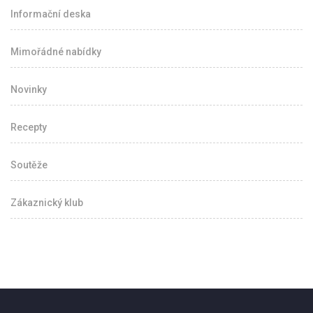
Informační deska
Mimořádné nabídky
Novinky
Recepty
Soutěže
Zákaznický klub