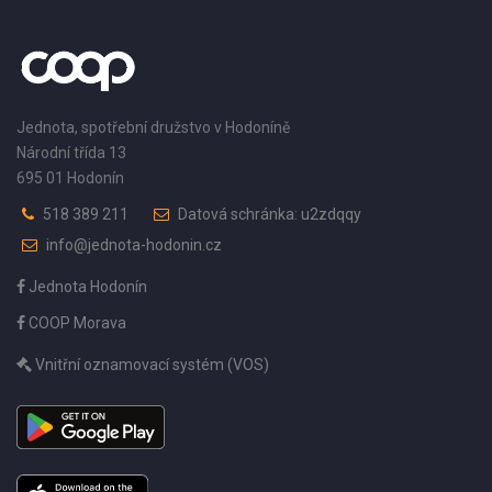
Jednota, spotřební družstvo v Hodoníně
Národní třída 13
695 01 Hodonín
518 389 211
Datová schránka: u2zdqqy
info@jednota-hodonin.cz
Jednota Hodonín
COOP Morava
Vnitřní oznamovací systém (VOS)