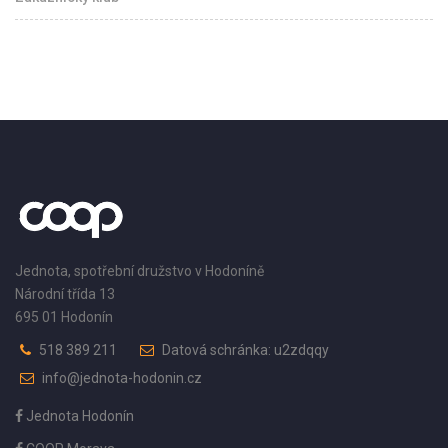
Jednota, spotřební družstvo v Hodoníně
Národní třída 13
695 01 Hodonín
518 389 211
Datová schránka: u2zdqqy
info@jednota-hodonin.cz
Jednota Hodonín