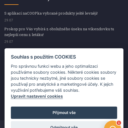
S aplikací naCOOPka vybrané produkty ještě levněji!
29.07
Prokop pro Vás vybírá z obslužného úseku na víkendovku tu
nejlepší cenu z letáku!
29.07
Prokop pro Vás vybírá z obslužného úseku na víkendovku tu
nejlepší cenu z letáku!
Souhlas s použitím COOKIES
29.07
Pro správnou funkci webu a jeho optimalizaci
Kup špekáčky od Váhaly a vyhraj s naCOOPkou sekerku Fiskars
používáme soubory cookies. Některé cookies soubory
jsou technicky nezbytné, jiné soubory cookies se
29.07
používají pro analytické a marketingové účely. K jejich
Prokop pro Vás vybírá na víkendovku ty nejlepší ceny z letáku!
využívání potřebujeme váš souhlas.
29.07
Upravit nastavení cookies
Přijmout vše
Odmítnout vše