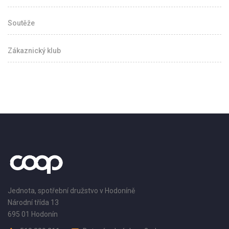
Soutěže
Zákaznický klub
Jednota, spotřební družstvo v Hodoníně
Národní třída 13
695 01 Hodonín