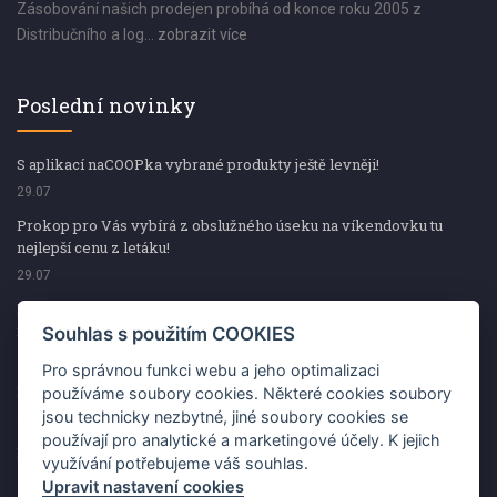
Zásobování našich prodejen probíhá od konce roku 2005 z
Distribučního a log...
zobrazit více
Poslední novinky
S aplikací naCOOPka vybrané produkty ještě levněji!
29.07
Prokop pro Vás vybírá z obslužného úseku na víkendovku tu
nejlepší cenu z letáku!
29.07
Prokop pro Vás vybírá z obslužného úseku na víkendovku tu
nejlepší cenu z letáku!
Souhlas s použitím COOKIES
29.07
Pro správnou funkci webu a jeho optimalizaci
Kup špekáčky od Váhaly a vyhraj s naCOOPkou sekerku Fiskars
používáme soubory cookies. Některé cookies soubory
jsou technicky nezbytné, jiné soubory cookies se
29.07
používají pro analytické a marketingové účely. K jejich
Prokop pro Vás vybírá na víkendovku ty nejlepší ceny z letáku!
využívání potřebujeme váš souhlas.
29.07
Upravit nastavení cookies