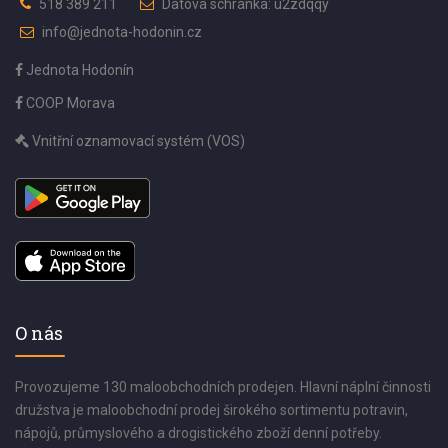
518 389 211
Datová schránka: u2zdqqy
info@jednota-hodonin.cz
Jednota Hodonín
COOP Morava
Vnitřní oznamovací systém (VOS)
O nás
Provozujeme 130 maloobchodních prodejen. Hlavní náplní činnosti
družstva je maloobchodní prodej širokého sortimentu potravin,
nápojů, průmyslového a drogistického zboží denní potřeby.