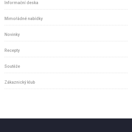
Informační deska
Mimořádné nabídky
Novinky
Recepty
Soutěže
Zákaznický klub