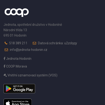
Jednota, spotřební družstvo v Hodoníně
Národní třída 13
695 01 Hodonín
518 389 211
Datová schránka: u2zdqqy
info@jednota-hodonin.cz
Jednota Hodonín
COOP Morava
Vnitřní oznamovací systém (VOS)