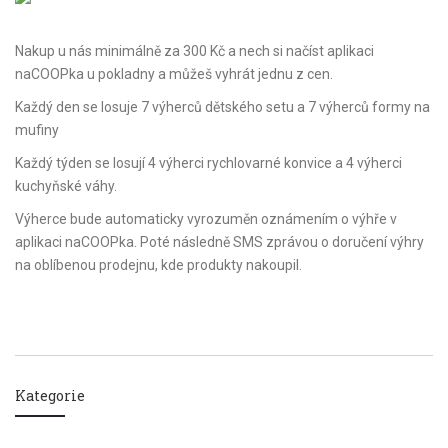
Nakup u nás minimálně za 300 Kč a nech si načíst aplikaci
naCOOPka u pokladny a můžeš vyhrát jednu z cen.
Každý den se losuje 7 výherců dětského setu a 7 výherců formy na
mufiny
Každý týden se losují 4 výherci rychlovarné konvice a 4 výherci
kuchyňské váhy.
Výherce bude automaticky vyrozuměn oznámením o výhře v
aplikaci naCOOPka. Poté následně SMS zprávou o doručení výhry
na oblíbenou prodejnu, kde produkty nakoupil.
Kategorie