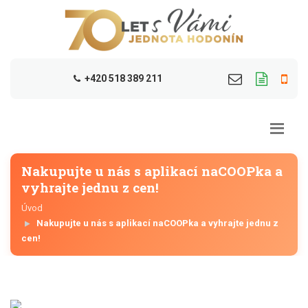
+420 518 389 211
Nakupujte u nás s aplikací naCOOPka a
vyhrajte jednu z cen!
Úvod
Nakupujte u nás s aplikací naCOOPka a vyhrajte jednu z
cen!