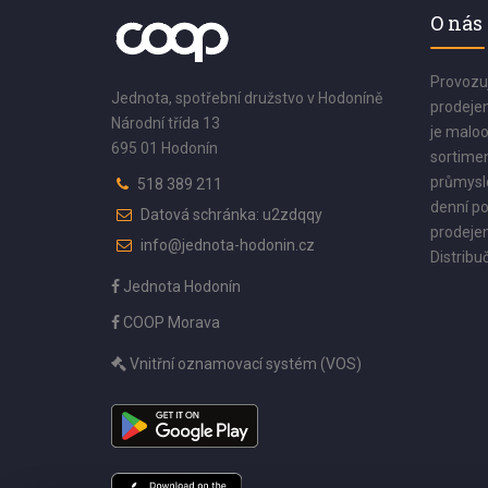
O nás
Provozu
Jednota, spotřební družstvo v Hodoníně
prodejen
Národní třída 13
je maloo
695 01 Hodonín
sortimen
průmyslo
518 389 211
denní po
Datová schránka: u2zdqqy
prodejen
info@jednota-hodonin.cz
Distribuč
Jednota Hodonín
COOP Morava
Vnitřní oznamovací systém (VOS)