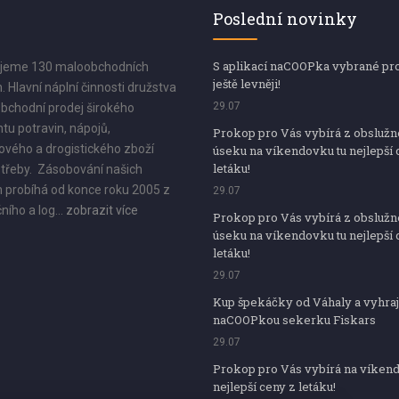
Poslední novinky
S aplikací naCOOPka vybrané pr
jeme 130 maloobchodních
ještě levněji!
. Hlavní náplní činnosti družstva
29.07
bchodní prodej širokého
tu potravin, nápojů,
Prokop pro Vás vybírá z obsluž
vého a drogistického zboží
úseku na víkendovku tu nejlepší 
letáku!
třeby. Zásobování našich
 probíhá od konce roku 2005 z
29.07
ního a log...
zobrazit více
Prokop pro Vás vybírá z obsluž
úseku na víkendovku tu nejlepší 
letáku!
29.07
Kup špekáčky od Váhaly a vyhraj
naCOOPkou sekerku Fiskars
29.07
Prokop pro Vás vybírá na víken
nejlepší ceny z letáku!