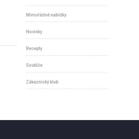
Mimořádné nabídky
Novinky
Recepty
Soutěže
Zákaznický klub