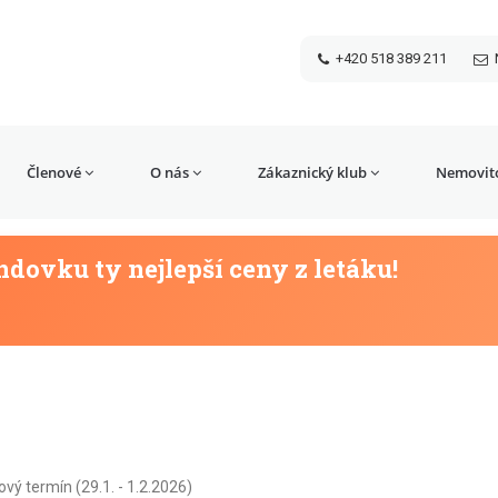
+420 518 389 211
Členové
O nás
Zákaznický klub
Nemovito
dovku ty nejlepší ceny z letáku!
vý termín (29.1. - 1.2.2026)