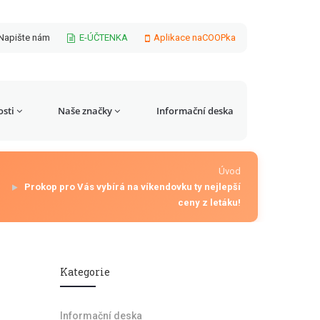
Napište nám
E-ÚČTENKA
Aplikace naCOOPka
sti
Naše značky
Informační deska
Úvod
Prokop pro Vás vybírá na víkendovku ty nejlepší
ceny z letáku!
Kategorie
Informační deska