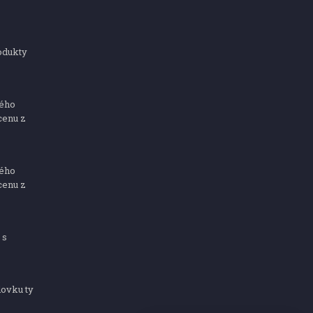
odukty
ného
cenu z
ného
cenu z
 s
dovku ty