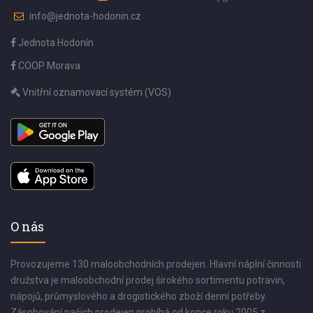
info@jednota-hodonin.cz
Jednota Hodonín
COOP Morava
Vnitřní oznamovací systém (VOS)
O nás
Provozujeme 130 maloobchodních prodejen. Hlavní náplní činnosti
družstva je maloobchodní prodej širokého sortimentu potravin,
nápojů, průmyslového a drogistického zboží denní potřeby.
Zásobování našich prodejen probíhá od konce roku 2005 z