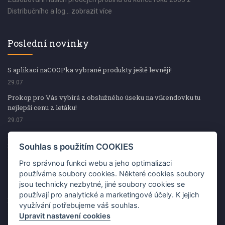
Distribučního a log...
zobrazit více
Poslední novinky
S aplikací naCOOPka vybrané produkty ještě levněji!
29.07
Prokop pro Vás vybírá z obslužného úseku na víkendovku tu
nejlepší cenu z letáku!
29.07
Prokop pro Vás vybírá z obslužného úseku na víkendovku tu
nejlepší cenu z letáku!
Souhlas s použitím COOKIES
29.07
Pro správnou funkci webu a jeho optimalizaci
Kup špekáčky od Váhaly a vyhraj s naCOOPkou sekerku Fiskars
používáme soubory cookies. Některé cookies soubory
jsou technicky nezbytné, jiné soubory cookies se
29.07
používají pro analytické a marketingové účely. K jejich
Prokop pro Vás vybírá na víkendovku ty nejlepší ceny z letáku!
využívání potřebujeme váš souhlas.
29.07
Upravit nastavení cookies