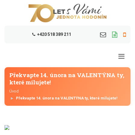
+420 518 389 211
Překvapte 14. února na VALENTÝNA ty,
které milujete!
Úvod
Překvapte 14. února na VALENTÝNA ty, které milujete!