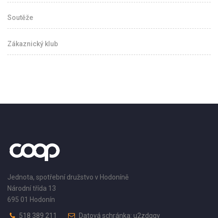
Soutěže
Zákaznický klub
Jednota, spotřební družstvo v Hodoníně
Národní třída 13
695 01 Hodonín
518 389 211
Datová schránka: u2zdqqy