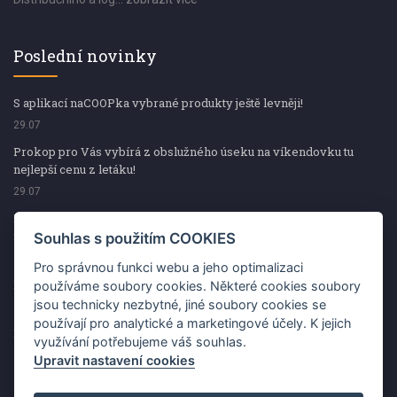
Poslední novinky
S aplikací naCOOPka vybrané produkty ještě levněji!
29.07
Prokop pro Vás vybírá z obslužného úseku na víkendovku tu
nejlepší cenu z letáku!
29.07
Prokop pro Vás vybírá z obslužného úseku na víkendovku tu
nejlepší cenu z letáku!
Souhlas s použitím COOKIES
29.07
Pro správnou funkci webu a jeho optimalizaci
Kup špekáčky od Váhaly a vyhraj s naCOOPkou sekerku Fiskars
používáme soubory cookies. Některé cookies soubory
jsou technicky nezbytné, jiné soubory cookies se
29.07
používají pro analytické a marketingové účely. K jejich
Prokop pro Vás vybírá na víkendovku ty nejlepší ceny z letáku!
využívání potřebujeme váš souhlas.
29.07
Upravit nastavení cookies