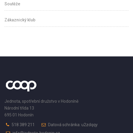
Soutěže
Zákaznický klub
Jednota, spotřební družstvo v Hodoníně
Národní třída 13
695 01 Hodonín
518 389 211
Datová schránka: u2zdqqy