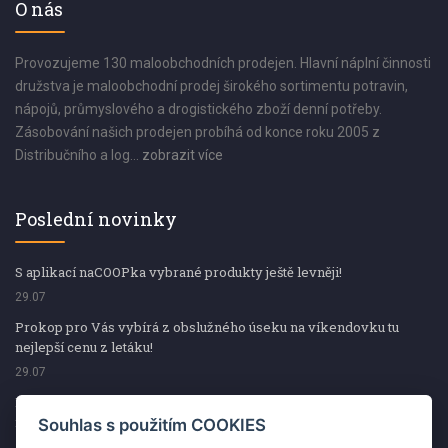
O nás
Provozujeme 130 maloobchodních prodejen. Hlavní náplní činnosti
družstva je maloobchodní prodej širokého sortimentu potravin,
nápojů, průmyslového a drogistického zboží denní potřeby.
Zásobování našich prodejen probíhá od konce roku 2005 z
Distribučního a log...
zobrazit více
Poslední novinky
S aplikací naCOOPka vybrané produkty ještě levněji!
29.07
Prokop pro Vás vybírá z obslužného úseku na víkendovku tu
nejlepší cenu z letáku!
29.07
Prokop pro Vás vybírá z obslužného úseku na víkendovku tu
nejlepší cenu z letáku!
Souhlas s použitím COOKIES
29.07