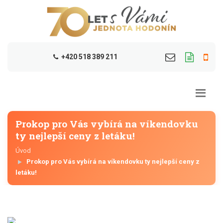
+420 518 389 211
Prokop pro Vás vybírá na víkendovku
ty nejlepší ceny z letáku!
Úvod
Prokop pro Vás vybírá na víkendovku ty nejlepší ceny z
letáku!