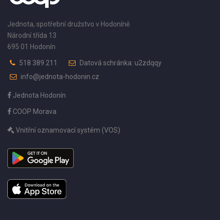
Jednota, spotřební družstvo v Hodoníně
Národní třída 13
695 01 Hodonín
518 389 211
Datová schránka: u2zdqqy
info@jednota-hodonin.cz
Jednota Hodonín
COOP Morava
Vnitřní oznamovací systém (VOS)