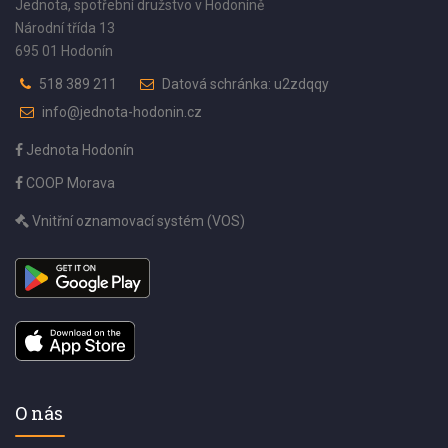
Jednota, spotřební družstvo v Hodoníně
Národní třída 13
695 01 Hodonín
518 389 211
Datová schránka: u2zdqqy
info@jednota-hodonin.cz
Jednota Hodonín
COOP Morava
Vnitřní oznamovací systém (VOS)
O nás