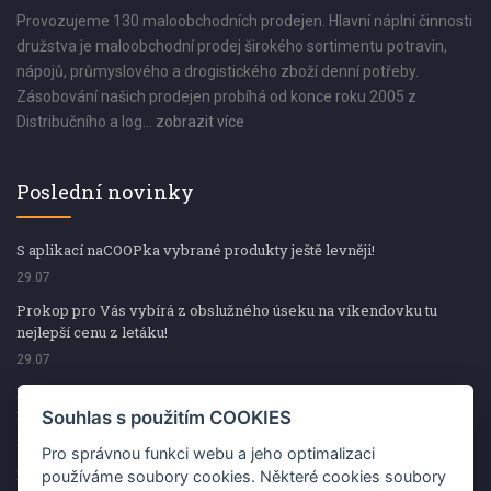
Provozujeme 130 maloobchodních prodejen. Hlavní náplní činnosti
družstva je maloobchodní prodej širokého sortimentu potravin,
nápojů, průmyslového a drogistického zboží denní potřeby.
Zásobování našich prodejen probíhá od konce roku 2005 z
Distribučního a log...
zobrazit více
Poslední novinky
S aplikací naCOOPka vybrané produkty ještě levněji!
29.07
Prokop pro Vás vybírá z obslužného úseku na víkendovku tu
nejlepší cenu z letáku!
29.07
Prokop pro Vás vybírá z obslužného úseku na víkendovku tu
nejlepší cenu z letáku!
Souhlas s použitím COOKIES
29.07
Pro správnou funkci webu a jeho optimalizaci
Kup špekáčky od Váhaly a vyhraj s naCOOPkou sekerku Fiskars
používáme soubory cookies. Některé cookies soubory