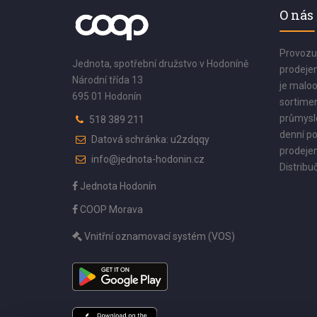
O nás
Provozu
Jednota, spotřební družstvo v Hodoníně
prodejen
Národní třída 13
je maloo
695 01 Hodonín
sortimen
průmyslo
518 389 211
denní po
Datová schránka: u2zdqqy
prodejen
info@jednota-hodonin.cz
Distribuč
Jednota Hodonín
COOP Morava
Vnitřní oznamovací systém (VOS)