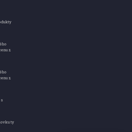
odukty
ného
cenu z
ného
cenu z
 s
dovku ty