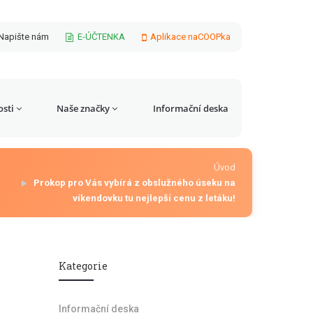
Napište nám
E-ÚČTENKA
Aplikace naCOOPka
sti
Naše značky
Informační deska
Úvod
Prokop pro Vás vybírá z obslužného úseku na
víkendovku tu nejlepší cenu z letáku!
Kategorie
Informační deska