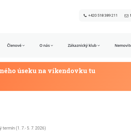
+420 518 389 211
Členové
O nás
Zákaznický klub
Nemovito
užného úseku na víkendovku tu
ermín (1. 7.- 5. 7. 2026)