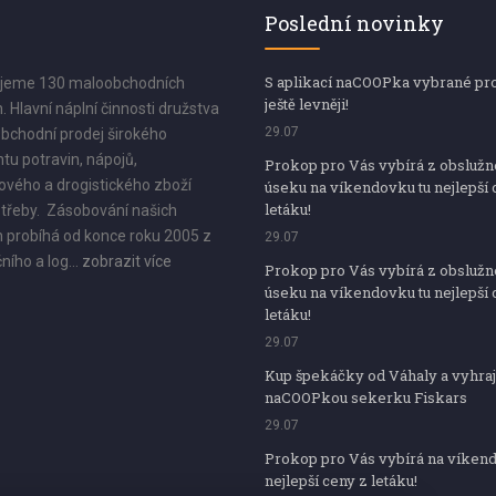
Poslední novinky
S aplikací naCOOPka vybrané pr
jeme 130 maloobchodních
ještě levněji!
. Hlavní náplní činnosti družstva
29.07
bchodní prodej širokého
tu potravin, nápojů,
Prokop pro Vás vybírá z obsluž
vého a drogistického zboží
úseku na víkendovku tu nejlepší 
letáku!
třeby. Zásobování našich
 probíhá od konce roku 2005 z
29.07
ního a log...
zobrazit více
Prokop pro Vás vybírá z obsluž
úseku na víkendovku tu nejlepší 
letáku!
29.07
Kup špekáčky od Váhaly a vyhraj
naCOOPkou sekerku Fiskars
29.07
Prokop pro Vás vybírá na víken
nejlepší ceny z letáku!