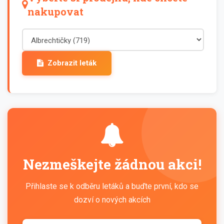
nakupovat
Zobrazit leták
Nezmeškejte žádnou akci!
Přihlaste se k odběru letáků a buďte první, kdo se
dozví o nových akcích