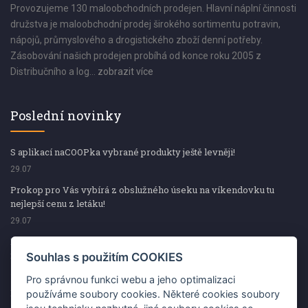
Provozujeme 130 maloobchodních prodejen. Hlavní náplní činnosti
družstva je maloobchodní prodej širokého sortimentu potravin,
nápojů, průmyslového a drogistického zboží denní potřeby.
Zásobování našich prodejen probíhá od konce roku 2005 z
Distribučního a log...
zobrazit více
Poslední novinky
S aplikací naCOOPka vybrané produkty ještě levněji!
29.07
Prokop pro Vás vybírá z obslužného úseku na víkendovku tu
nejlepší cenu z letáku!
29.07
Prokop pro Vás vybírá z obslužného úseku na víkendovku tu
nejlepší cenu z letáku!
Souhlas s použitím COOKIES
29.07
Pro správnou funkci webu a jeho optimalizaci
Kup špekáčky od Váhaly a vyhraj s naCOOPkou sekerku Fiskars
používáme soubory cookies. Některé cookies soubory