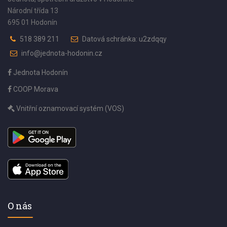
Národní třída 13
695 01 Hodonín
518 389 211
Datová schránka: u2zdqqy
info@jednota-hodonin.cz
Jednota Hodonín
COOP Morava
Vnitřní oznamovací systém (VOS)
O nás