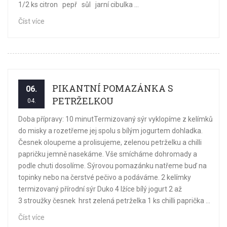
1/2 ks citron pepř sůl jarní cibulka ...
Číst více
PIKANTNÍ POMAZÁNKA S
06.
PETRŽELKOU
04.
Doba přípravy: 10 minutTermizovaný sýr vyklopíme z kelímků
do misky a rozetřeme jej spolu s bílým jogurtem dohladka.
Česnek oloupeme a prolisujeme, zelenou petrželku a chilli
papričku jemně nasekáme. Vše smícháme dohromady a
podle chuti dosolíme. Sýrovou pomazánku natřeme buď na
topinky nebo na čerstvé pečivo a podáváme. 2 kelímky
termizovaný přírodní sýr Duko 4 lžíce bílý jogurt 2 až
3 stroužky česnek hrst zelená petrželka 1 ks chilli paprička ...
Číst více