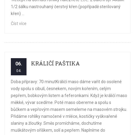
1/2 šálku nastrouhaný čerstvý křen (popřípadě sterilovaný
křen) ...
Číst více
KRÁLIČÍ PAŠTIKA
06.
04.
Doba přípravy: 70 minutKráličí maso dáme vařit do osolené
vody spolu s cibulí, česnekem, novým kořením, celým
pepřem, bobkovým listem a feferonkami. Když je králičí maso
měkké, vývar scedíme. Poté maso obereme a spolu s
bůčkem a vepřovým masem semeleme na masovém strojku.
Přidáme rohlíky namočené v mléce, kostičky vyškvařené
slaniny a žloutky. Směs promícháme, dochutíme
muškátovým oříškem, solí a pepřem. Naplníme do