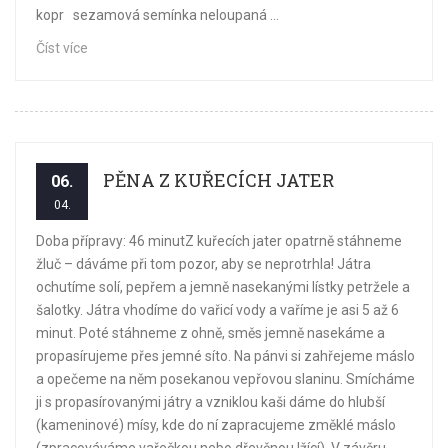
kopr sezamová semínka neloupaná ...
Číst více
PĚNA Z KUŘECÍCH JATER
06.
04.
Doba přípravy: 46 minutZ kuřecích jater opatrně stáhneme
žluč – dáváme při tom pozor, aby se neprotrhla! Játra
ochutíme solí, pepřem a jemně nasekanými lístky petržele a
šalotky. Játra vhodíme do vařicí vody a vaříme je asi 5 až 6
minut. Poté stáhneme z ohně, směs jemně nasekáme a
propasírujeme přes jemné síto. Na pánvi si zahřejeme máslo
a opečeme na něm posekanou vepřovou slaninu. Smícháme
ji s propasírovanými játry a vzniklou kaši dáme do hlubší
(kameninové) mísy, kde do ní zapracujeme změklé máslo