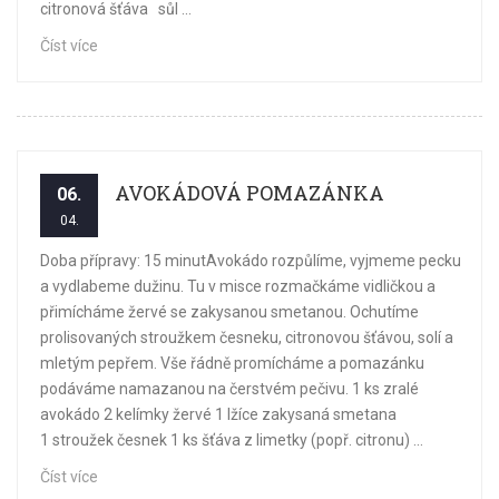
citronová šťáva sůl ...
Číst více
AVOKÁDOVÁ POMAZÁNKA
06.
04.
Doba přípravy: 15 minutAvokádo rozpůlíme, vyjmeme pecku
a vydlabeme dužinu. Tu v misce rozmačkáme vidličkou a
přimícháme žervé se zakysanou smetanou. Ochutíme
prolisovaných stroužkem česneku, citronovou šťávou, solí a
mletým pepřem. Vše řádně promícháme a pomazánku
podáváme namazanou na čerstvém pečivu. 1 ks zralé
avokádo 2 kelímky žervé 1 lžíce zakysaná smetana
1 stroužek česnek 1 ks šťáva z limetky (popř. citronu) ...
Číst více