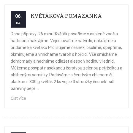
KVĚTÁKOVÁ POMAZÁNKA
06.
04.
Doba přípravy: 26 minutKvěták povaříme v osolené vodě a
nadrobno nakrájíme. Vejce uvaříme natvrdo, nakrájíme a
přidáme ke květáku.Prolisujeme česnek, osolíme, opepříme,
okmínujeme a vmícháme tvaroh s hořčicí. Vše smícháme
dohromady a necháme odležet alespoň hodinu v lednici.
Můžeme posypat nasekanou čerstvou zelenou petrželkou a
oblíbenými semínky. Podáváme s čerstvým chlebem či
plackami. 300 g květák 2 ks vejce 3 stroužky česnek sůl
barevný pepř ...
Číst více