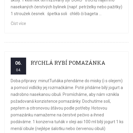
školy. 1 kelímek termizovaný sýr DUKO trochu najemno
nasekaných čerstvých bylinek (např. petrželky nebo pažitky)
1 stroužek česnek špetka soli chléb či bageta ...
Číst více
RYCHLÁ RYBÍ POMAZÁNKA
06.
04.
Doba přípravy: minutTuňáka přendáme do misky (i s olejem)
a pomocí vidličky jej rozmačkáme. Poté přidáme bílý jogurt a
nadrobno nasekanou cibuli. Promícháme, aby nám vznikla
požadovaná konzistence pomazánky. Dochutíme solí,
pepřem a citronovou šťávou podle potřeby. Hotovou
pomazánku namažeme na čerstvé pečivo a ihned
podáváme. 1 konzerva tuňák v oleji asi 100 ml bílý jogurt 1 ks
menší cibule (nejlépe šalotku nebo červenou cibuli)