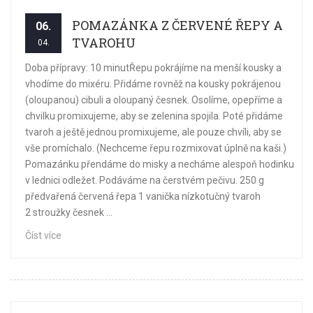
POMAZÁNKA Z ČERVENÉ ŘEPY A
06.
TVAROHU
04.
Doba přípravy: 10 minutŘepu pokrájíme na menší kousky a
vhodíme do mixéru. Přidáme rovněž na kousky pokrájenou
(oloupanou) cibuli a oloupaný česnek. Osolíme, opepříme a
chvilku promixujeme, aby se zelenina spojila. Poté přidáme
tvaroh a ještě jednou promixujeme, ale pouze chvíli, aby se
vše promíchalo. (Nechceme řepu rozmixovat úplně na kaši.)
Pomazánku přendáme do misky a necháme alespoň hodinku
v lednici odležet. Podáváme na čerstvém pečivu. 250 g
předvařená červená řepa 1 vanička nízkotučný tvaroh
2 stroužky česnek ...
Číst více