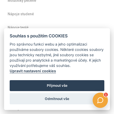
Moučníky pečené
Nápoje studené
Nápoje teplé
Souhlas s použitím COOKIES
Omáčky a dresinky
Pro správnou funkci webu a jeho optimalizaci
používáme soubory cookies. Některé cookies soubory
Polévky studené
jsou technicky nezbytné, jiné soubory cookies se
používají pro analytické a marketingové účely. K jejich
využívání potřebujeme váš souhlas.
Polévky teplé
Upravit nastavení cookies
Pomazánky
Přijmout vše
Předkrmy a lehká jídla
Odmítnout vše
Přílohy