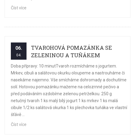
Číst více
TVAROHOVÁ POMAZÁNKA SE
06.
ZELENINOU A TUŇÁKEM
04.
Doba přípravy: 10 minutTvaroh rozmícháme s jogurtem.
Mrkev, cibuli a salátovou okurku oloupeme a nastrouháme či
nasekáme najemno. Vše smícháme dohromady a dochutíme
solí. Hotovou pomazánku mažeme na celozrnné pečivo a
před podáváním ozdobíme zelenou petrželkou. 250 g
netučný tvaroh 1 ks malý bílý jogurt 1 ks mrkev 1 ks malá
cibule 1/2 ks salátová okurka 1 ks plechovka tuňáka ve vlastní
šťávě ...
Číst více