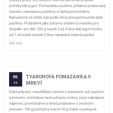
Doba přípravy: 20 minutDo tvarohu zamícháme podle
potřeby bílý jogurt. Pomazánku osolíme, přidáme prolisovaný
česnek s nasekanou pažitkou a řádně promícháme.
Namažeme na chléb, kde podle chuti přesypeme ještě další
pažitkou. Podáváme jako zdravou snídani či svačinku pro
dospělé i pro děti. 250 g tvaroh 2 až 4 lžíce bílý jogurt trochu
sůl 1 stroužek česnek 2 lžíce nasekaná zelená pažitka
Číst více
TVAROHOVÁ POMAZÁNKA S
06.
MRKVÍ
04.
Doba přípravy: minutMáslo utřeme s tvarohem, solí, pepřem
a kořením, vmícháme nastrouhanou mrkev, vejce nakrájená
najemno, promícháme a ihned podáváme s čerstvým
pečivem. 100 g polotučný tvaroh 50 g máslo o pokojové