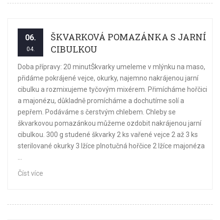
ŠKVARKOVÁ POMAZÁNKA S JARNÍ
06.
CIBULKOU
04.
Doba přípravy: 20 minutŠkvarky umeleme v mlýnku na maso,
přidáme pokrájené vejce, okurky, najemno nakrájenou jarní
cibulku a rozmixujeme tyčovým mixérem. Přimícháme hořčici
a majonézu, důkladně promícháme a dochutíme solí a
pepřem. Podáváme s čerstvým chlebem. Chleby se
škvarkovou pomazánkou můžeme ozdobit nakrájenou jarní
cibulkou. 300 g studené škvarky 2 ks vařené vejce 2 až 3 ks
sterilované okurky 3 lžíce plnotučná hořčice 2 lžíce majonéza
...
Číst více