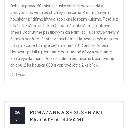
Doba přípravy: 60 minutHousky navlhčíme ve vodě a
přebytečnou vodu po chvíli vymačkáme. K namočeným
houskám přidáme játra a společně je rozmixujeme. Poté si z
bílků ušleháme sníh, který opatrně vmícháme do játrové
směsi. Dochutíme paštikovým kořením, solí a čerstvě mletým
černým pepřem. Dobře promícháme. Hotovou směs nalijeme
do vymazané formy a pečeme na 170°C přibližně hodinu.
Hotovou paštiku přendáme do studené dózy a necháme
zcela vychladnout. Po vychladnutí podáváme k čerstvému
chlebu. 2 ks houska 600 g vepřová játra 2 ks bílek ...
Číst více
POMAZÁNKA SE SUŠENÝMI
06.
RAJČATY A OLIVAMI
04.