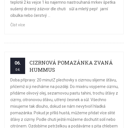
teplotě 2 ks vejce 1 ks najemno nastrouhaná mrkev špetka
sušený drcený zázvor dle chuti sůl a mletý pepř jarní
cibulka nebo čerstvý ...
Číst více
CIZRNOVÁ POMAZÁNKA ZVANÁ
06.
HUMMUS
04.
Doba přípravy: 20 minutZ plechovky s cizrnou slijeme šťávu,
přičemž si ji necháme na později. Do mixéru vsypeme cizrnu,
přidáme olivový olej, sezamovou pastu tahini, trochu šťávy z
cizrny, citronovou šťávu, utřený česnek a sůl. Všechno
mixujeme tak dlouho, dokud se nám nevytvoří hladká
pomazánka. Pokud je příliš hustá, můžeme přidat více slité
šťávy z cizrny. Podle chuti ještě můžeme dochutit solí nebo
citrónem. Ozdobíme petrželkou a podáváme s pita chlebem