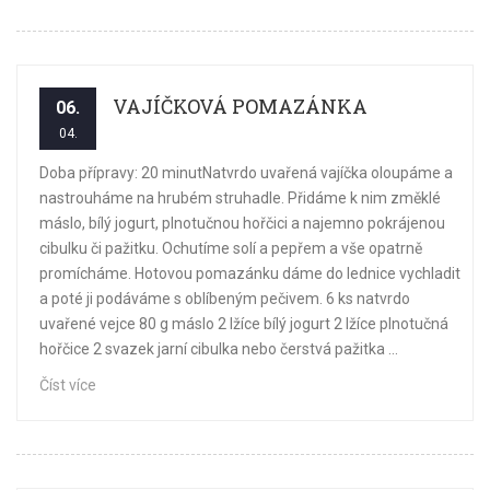
VAJÍČKOVÁ POMAZÁNKA
06.
04.
Doba přípravy: 20 minutNatvrdo uvařená vajíčka oloupáme a
nastrouháme na hrubém struhadle. Přidáme k nim změklé
máslo, bílý jogurt, plnotučnou hořčici a najemno pokrájenou
cibulku či pažitku. Ochutíme solí a pepřem a vše opatrně
promícháme. Hotovou pomazánku dáme do lednice vychladit
a poté ji podáváme s oblíbeným pečivem. 6 ks natvrdo
uvařené vejce 80 g máslo 2 lžíce bílý jogurt 2 lžíce plnotučná
hořčice 2 svazek jarní cibulka nebo čerstvá pažitka ...
Číst více