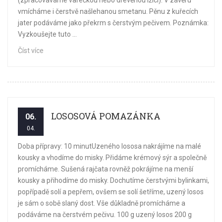
(zpracováváme vařečkou nebo dřevěnou lžící). V závěru
vmícháme i čerstvě našlehanou smetanu. Pěnu z kuřecích
jater podáváme jako překrm s čerstvým pečivem. Poznámka:
Vyzkoušejte tuto ...
Číst více
LOSOSOVÁ POMAZÁNKA
06.
04.
Doba přípravy: 10 minutUzeného lososa nakrájíme na malé
kousky a vhodíme do misky. Přidáme krémový sýr a společně
promícháme. Sušená rajčata rovněž pokrájíme na menší
kousky a přihodíme do misky. Dochutíme čerstvými bylinkami,
popřípadě solí a pepřem, ovšem se solí šetříme, uzený losos
je sám o sobě slaný dost. Vše důkladně promícháme a
podáváme na čerstvém pečivu. 100 g uzený losos 200 g