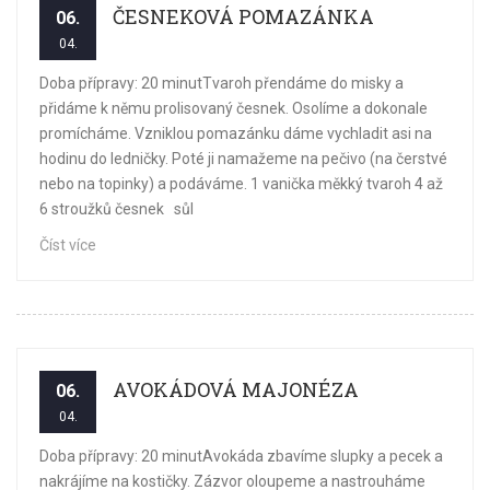
ČESNEKOVÁ POMAZÁNKA
06.
04.
Doba přípravy: 20 minutTvaroh přendáme do misky a
přidáme k němu prolisovaný česnek. Osolíme a dokonale
promícháme. Vzniklou pomazánku dáme vychladit asi na
hodinu do ledničky. Poté ji namažeme na pečivo (na čerstvé
nebo na topinky) a podáváme. 1 vanička měkký tvaroh 4 až
6 stroužků česnek sůl
Číst více
AVOKÁDOVÁ MAJONÉZA
06.
04.
Doba přípravy: 20 minutAvokáda zbavíme slupky a pecek a
nakrájíme na kostičky. Zázvor oloupeme a nastrouháme