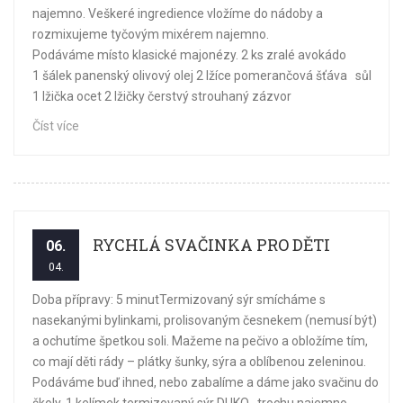
najemno. Veškeré ingredience vložíme do nádoby a
rozmixujeme tyčovým mixérem najemno.
Podáváme místo klasické majonézy. 2 ks zralé avokádo
1 šálek panenský olivový olej 2 lžíce pomerančová šťáva sůl
1 lžička ocet 2 lžičky čerstvý strouhaný zázvor
Číst více
RYCHLÁ SVAČINKA PRO DĚTI
06.
04.
Doba přípravy: 5 minutTermizovaný sýr smícháme s
nasekanými bylinkami, prolisovaným česnekem (nemusí být)
a ochutíme špetkou soli. Mažeme na pečivo a obložíme tím,
co mají děti rády – plátky šunky, sýra a oblíbenou zeleninou.
Podáváme buď ihned, nebo zabalíme a dáme jako svačinu do