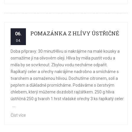
POMAZÁNKA Z HLÍVY ÚSTŘIČNÉ
06.
04.
Doba přípravy: 30 minutHlívu si nakrájíme na malé kousky a
osmažíme jí na olivovém oleji. Hlíva by měla pustit vodu a
měla by se scvrknout. Zbylou vodu necháme odpařit.
Řapíkatý celer a ořechy nakrájíme nadrobno a smícháme s
tvarohem a osmaženou hlívou. Dochutíme citronem, solí a
pepřem a důkladně promícháme. Podáváme s čerstvým
chlebem, který můžeme dozdobit rajčátkem. 250 g hlíva
ústřičná 250 g tvaroh 1 hrst vlašské ořechy 3 ks řapíkatý celer
...
Číst více