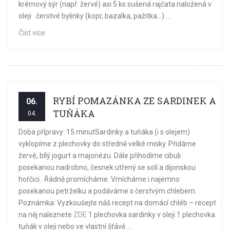
krémový sýr (např. žervé) asi 5 ks sušená rajčata naložená v
oleji čerstvé bylinky (kopr, bazalka, pažitka...) ...
Číst více
RYBÍ POMAZÁNKA ZE SARDINEK A
06.
TUŇÁKA
04.
Doba přípravy: 15 minutSardinky a tuňáka (i s olejem)
vyklopíme z plechovky do středně velké misky. Přidáme
žervé, bílý jogurt a majonézu. Dále přihodíme cibuli
posekanou nadrobno, česnek utřený se solí a dijonskou
hořčici. Řádně promícháme. Vmícháme i najemno
posekanou petrželku a podáváme s čerstvým chlebem.
Poznámka: Vyzkoušejte náš recept na domácí chléb – recept
na něj naleznete
ZDE
1 plechovka sardinky v oleji 1 plechovka
tuňák v oleji nebo ve vlastní šťávě ...