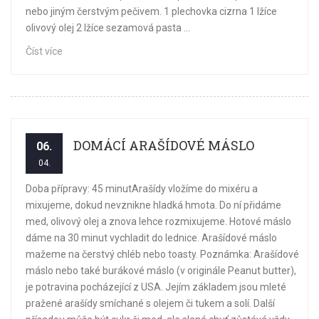
nebo jiným čerstvým pečivem. 1 plechovka cizrna 1 lžíce
olivový olej 2 lžíce sezamová pasta ...
Číst více
DOMÁCÍ ARAŠÍDOVÉ MÁSLO
06.
04.
Doba přípravy: 45 minutArašídy vložíme do mixéru a
mixujeme, dokud nevznikne hladká hmota. Do ní přidáme
med, olivový olej a znova lehce rozmixujeme. Hotové máslo
dáme na 30 minut vychladit do lednice. Arašídové máslo
mažeme na čerstvý chléb nebo toasty. Poznámka: Arašídové
máslo nebo také burákové máslo (v originále Peanut butter),
je potravina pocházející z USA. Jejím základem jsou mleté
pražené arašídy smíchané s olejem či tukem a solí. Další