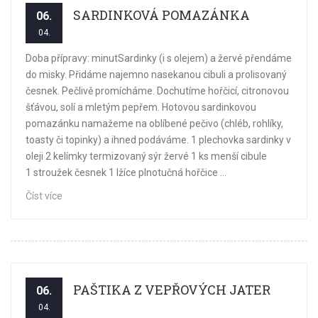
SARDINKOVÁ POMAZÁNKA
06.
04.
Doba přípravy: minutSardinky (i s olejem) a žervé přendáme
do misky. Přidáme najemno nasekanou cibuli a prolisovaný
česnek. Pečlivě promícháme. Dochutíme hořčicí, citronovou
šťávou, solí a mletým pepřem. Hotovou sardinkovou
pomazánku namažeme na oblíbené pečivo (chléb, rohlíky,
toasty či topinky) a ihned podáváme. 1 plechovka sardinky v
oleji 2 kelímky termizovaný sýr žervé 1 ks menší cibule
1 stroužek česnek 1 lžíce plnotučná hořčice ...
Číst více
PAŠTIKA Z VEPŘOVÝCH JATER
06.
04.