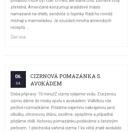
přísadou může být cukr či med, ale slaná chuť zůstává vždy
zřetelná. Američané konzumují arašídové máslo
namazané na chléb, sendviče či topinky. Rádi ho rovněž
míchají s marmeládou. Je součástí mnoha amerických
receptů. ...
Číst více
CIZRNOVÁ POMAZÁNKA S
06.
AVOKÁDEM
04.
Doba přípravy: 10 minutZ cizrny vylijeme vodu. Zcezenou
cizrnu dáme do misky spolu s avokádem. Vidličkou vše
pečlivě rozmačkáme. Přidáme najemno nakrájenou jarní
cibulku, citronovou šťávu, osolíme, opepříme a případně
přidáme chilli. Hotovou pomazánku podáváme s čerstvým
pečivem. 1 plechovka vařená cizrna 1 ks větší zralé avokádo