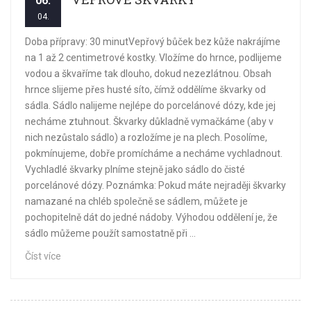
06.
04.
Doba přípravy: 30 minutVepřový bůček bez kůže nakrájíme
na 1 až 2 centimetrové kostky. Vložíme do hrnce, podlijeme
vodou a škvaříme tak dlouho, dokud nezezlátnou. Obsah
hrnce slijeme přes husté síto, čímž oddělíme škvarky od
sádla. Sádlo nalijeme nejlépe do porcelánové dózy, kde jej
necháme ztuhnout. Škvarky důkladně vymačkáme (aby v
nich nezůstalo sádlo) a rozložíme je na plech. Posolíme,
pokmínujeme, dobře promícháme a necháme vychladnout.
Vychladlé škvarky plníme stejně jako sádlo do čisté
porcelánové dózy. Poznámka: Pokud máte nejraději škvarky
namazané na chléb společně se sádlem, můžete je
pochopitelně dát do jedné nádoby. Výhodou oddělení je, že
sádlo můžeme použít samostatně při ...
Číst více