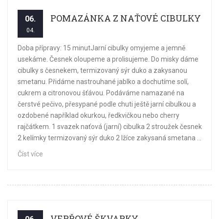
POMAZÁNKA Z NAŤOVÉ CIBULKY
06.
04.
Doba přípravy: 15 minutJarní cibulky omyjeme a jemně
usekáme. Česnek oloupeme a prolisujeme. Do misky dáme
cibulky s česnekem, termizovaný sýr duko a zakysanou
smetanu. Přidáme nastrouhané jablko a dochutíme solí,
cukrem a citronovou šťávou. Podáváme namazané na
čerstvé pečivo, přesypané podle chuti ještě jarní cibulkou a
ozdobené například okurkou, ředkvičkou nebo cherry
rajčátkem. 1 svazek naťová (jarní) cibulka 2 stroužek česnek
2 kelímky termizovaný sýr duko 2 lžíce zakysaná smetana ...
Číst více
VEPŘOVÉ ŠKVARKY