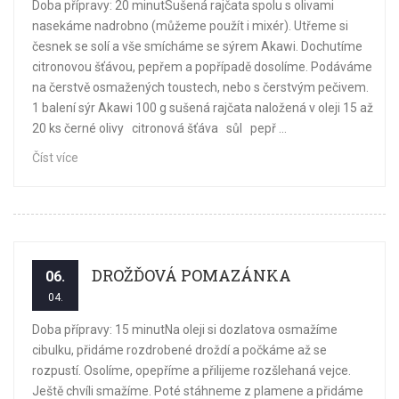
Doba přípravy: 20 minutSušená rajčata spolu s olivami
nasekáme nadrobno (můžeme použít i mixér). Utřeme si
česnek se solí a vše smícháme se sýrem Akawi. Dochutíme
citronovou šťávou, pepřem a popřípadě dosolíme. Podáváme
na čerstvě osmažených toustech, nebo s čerstvým pečivem.
1 balení sýr Akawi 100 g sušená rajčata naložená v oleji 15 až
20 ks černé olivy citronová šťáva sůl pepř ...
Číst více
DROŽĎOVÁ POMAZÁNKA
06.
04.
Doba přípravy: 15 minutNa oleji si dozlatova osmažíme
cibulku, přidáme rozdrobené droždí a počkáme až se
rozpustí. Osolíme, opepříme a přilijeme rozšlehaná vejce.
Ještě chvíli smažíme. Poté stáhneme z plamene a přidáme