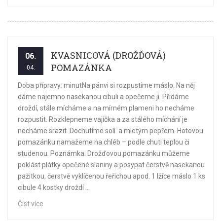
KVASNICOVÁ (DROŽĎOVÁ)
06.
POMAZÁNKA
04.
Doba přípravy: minutNa pánvi si rozpustíme máslo. Na něj
dáme najemno nasekanou cibuli a opečeme ji. Přidáme
droždí, stále mícháme a na mírném plameni ho necháme
rozpustit. Rozklepneme vajíčka a za stálého míchání je
necháme srazit. Dochutíme solí a mletým pepřem. Hotovou
pomazánku namažeme na chléb – podle chuti teplou či
studenou. Poznámka: Drožďovou pomazánku můžeme
poklást plátky opečené slaniny a posypat čerstvě nasekanou
pažitkou, čerstvě vyklíčenou řeřichou apod. 1 lžíce máslo 1 ks
cibule 4 kostky droždí ...
Číst více