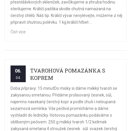
přesnídávkových skleniček, zavíčkujeme a zhruba hodinu
sterilujeme. Králičí paštika skvěle chutná namazaná na
čerstvý chléb. Náš tip: Králičí vývar nevylévejte, můžeme z něj
připravit chutnou polévku. 1 kg králičí hřbet ...
Číst více
TVAROHOVÁ POMAZÁNKA S
06.
KOPREM
04.
Doba přípravy: 15 minutDo misky si dáme měkký tvaroh se
zakysanou smetanou. Přidáme prolisovaný česnek, sůl,
najemno nasekaný čerstvý kopr a podle chuti i neloupaná
sezamová semínka. Vše pečlivě promícháme a dáme
vychladit do ledničky. Hotovou pomazánku podáváme s
oblíbeným pečivem. 250 g měkký tvaroh 1/2 kelímek
zakysaná smetana 4 stroužek česnek sůl svazek čerstvý