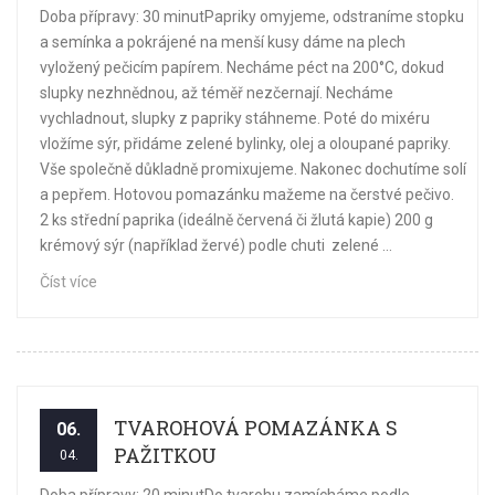
Doba přípravy: 30 minutPapriky omyjeme, odstraníme stopku
a semínka a pokrájené na menší kusy dáme na plech
vyložený pečicím papírem. Necháme péct na 200°C, dokud
slupky nezhnědnou, až téměř nezčernají. Necháme
vychladnout, slupky z papriky stáhneme. Poté do mixéru
vložíme sýr, přidáme zelené bylinky, olej a oloupané papriky.
Vše společně důkladně promixujeme. Nakonec dochutíme solí
a pepřem. Hotovou pomazánku mažeme na čerstvé pečivo.
2 ks střední paprika (ideálně červená či žlutá kapie) 200 g
krémový sýr (například žervé) podle chuti zelené ...
Číst více
TVAROHOVÁ POMAZÁNKA S
06.
PAŽITKOU
04.