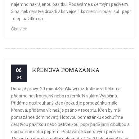
najemno nakrájenou pažitku. Podáváme s čertvým pečivem.
3 balíček čerstvé droždí 2 ks vejce 1 ks menší cibule sůl pepř
olej pažitka na ...
Číst více
KŘENOVÁ POMAZÁNKA
06.
04.
Doba přípravy: 20 minutSýr Akawi rozdrolíme vidličkou a
přidáme nastrouhaný nebo rozemletý salám Vysočina.
Přidáme nastrouhaný křen (pokud je pomazánka málo
křenová, přidáme víc než je psáno v receptu. Křen by měl
pomazánce dominovat). Hotovou pomazánku dochutíme
čerstvou pažitkou nebo petrželkou, popřípadě jarní cibulkou a
dochutíme solí a pepřem. Podáváme s čerstvým pečivem.
Recept na domácí rohlíky naleznete
ZDE
. 2 balení sýr Akawi