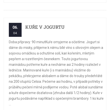
KUŘE V JOGURTU
06.
04.
Doba přípravy: 90 minutKuře omyjeme a očistíme. Jogurt si
dáme do misky, přilijeme k němu bílé víno s olivovým olejem a
sojovou omáčkou a ochutíme solí, kari kořením, mletým
pepřem a rozetřeným česnekem. Touto jogurtovou
marinádou potřeme kuře a necháme asi 2 hodiny rozležet v
ledničce. Marinované kuře (i s marinádou) vložíme do
pekáčku, překryjeme alobalem a dáme do trouby předehřáté
na 200 stupňů Celsia. Pečeme asi hodinu, v případě potřeby v
průběhu pečení mírně podlijeme vodou. Poté alobal sundáme
a kuře dopečeme dozlatova (zhruba další 1/2 hodiny). Kuře v
jogurtu podáváme například s opečenými brambory. 1 ks kuře
...