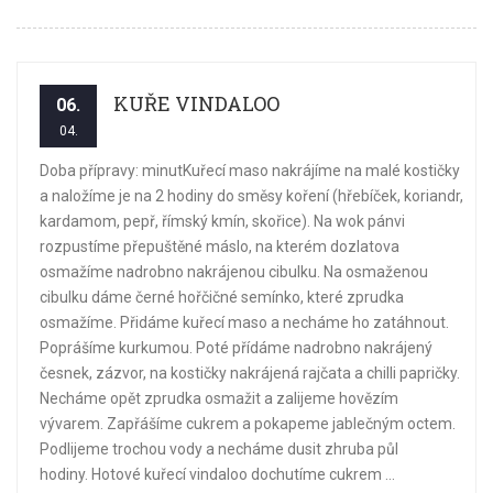
KUŘE VINDALOO
06.
04.
Doba přípravy: minutKuřecí maso nakrájíme na malé kostičky
a naložíme je na 2 hodiny do směsy koření (hřebíček, koriandr,
kardamom, pepř, římský kmín, skořice). Na wok pánvi
rozpustíme přepuštěné máslo, na kterém dozlatova
osmažíme nadrobno nakrájenou cibulku. Na osmaženou
cibulku dáme černé hořčičné semínko, které zprudka
osmažíme. Přidáme kuřecí maso a necháme ho zatáhnout.
Poprášíme kurkumou. Poté přídáme nadrobno nakrájený
česnek, zázvor, na kostičky nakrájená rajčata a chilli papričky.
Necháme opět zprudka osmažit a zalijeme hovězím
vývarem. Zapřášíme cukrem a pokapeme jablečným octem.
Podlijeme trochou vody a necháme dusit zhruba půl
hodiny. Hotové kuřecí vindaloo dochutíme cukrem ...