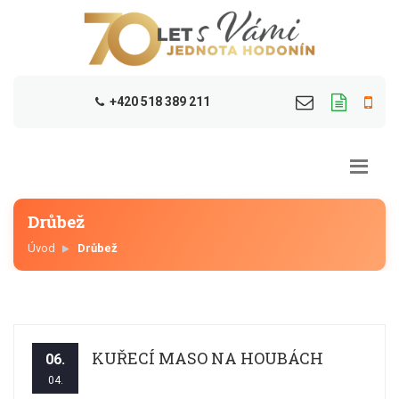
+420 518 389 211
Drůbež
Úvod
Drůbež
KUŘECÍ MASO NA HOUBÁCH
06.
04.