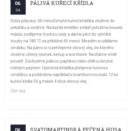
PÁLIVÁ KUŘECÍ KŘÍDLA
06.
04.
Doba přípravy: 60 minutOmytá kuřecí křidélka vložíme do
pekáčku a osolíme. Na každé křidélko zvlášť položíme kousek
másla, podlijeme trochou vody a dáme péct do vyhřáté
trouby na 180 °C na přibližně 45 minut. Mezitím si uděláme
omáčku: Na pánvi si rozehřejeme olivový olej, do kterého
vložíme utřený česnek, kečup a worchestr. Necháme chvíli
povařit. Dochutíme pálivou paprikou nebo chilli a čerstvě
mletým pepřem. Upečená křidélka přelijeme hotovou
omáčkou a podáváme například s bramborovou kaší. 12 ks
kuřecí křídla 50 g máslo 4 lžíce olivový olej ...
Číst více
SVATOMARTINSKÁ PEČENÁ HUSA
06.