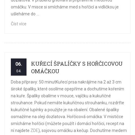
dozlatova. V průběhu grilování si připravíme medovou
omáčku: V misce si smícháme med s hořčicí a vidličkou je
ušleháme do ...
Číst více
KUŘECÍ ŠPALÍČKY S HOŘČICOVOU
06.
OMÁČKOU
04.
Doba přípravy: 50 minutKuřecí prsa nakrájíme na 2 až 3 cm
široké špalíky, které osolíme opepříme a dochutíme kořením
na kuře. Špalíky obalíme v mouce, vajíčku a kukuřičné
strouhance. Pokud nemáte kukuřičnou strouhanku, rozdrťte
kukuřičné lupínky a použijte je na obalení. Obalené špalíky
osmažíme na oleji dozlatova. Hořčicová omáčka: V mističce
smícháme hořčici (můžete použít i domácí hořčici, recept na
ní najdete
ZDE
), sojovou omáčku a kečup. Dochutíme medem