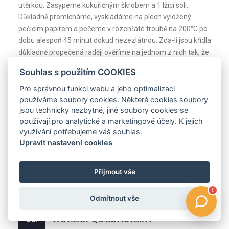
utěrkou. Zasypeme kukuřičným škrobem a 1 lžící soli.
Důkladně promícháme, vyskládáme na plech vyložený
pečicím papírem a pečeme v rozehřáté troubě na 200°C po
dobu alespoň 45 minut dokud nezezlátnou. Zda-li jsou křídla
důkladně propečená raději ověříme na jednom z nich tak, že
jej rozkrájíme. Rozehřejeme pánev, na kterou vlijeme med a
Souhlas s použitím COOKIES
přimícháme dijonskou hořčici. Přidáme ½ lžíce soli a lžičku
pepře. Promícháme a necháme asi minutu provařit. Poté
Pro správnou funkci webu a jeho optimalizaci
používáme soubory cookies. Některé cookies soubory
přidáme pečená křidýlka a důkladně je ve směsi obalíme.
jsou technicky nezbytné, jiné soubory cookies se
Hotová křídla vyskládáme na talíř a posypeme sezamovými
používají pro analytické a marketingové účely. K jejich
semínky. Podáváme například s rajčatovou marinádou a
využívání potřebujeme váš souhlas.
zeleninou. ...
Upravit nastavení cookies
Číst více
Přijmout vše
Odmítnout vše
KUŘECÍ QUESADILLA
06.