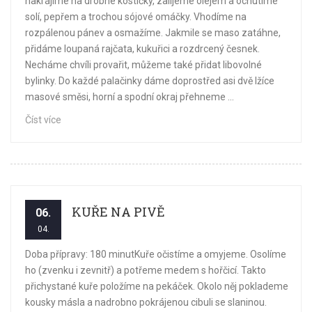
nakrájíme na drobné kostičky, zalijeme olejem a ochutíme
solí, pepřem a trochou sójové omáčky. Vhodíme na
rozpálenou pánev a osmažíme. Jakmile se maso zatáhne,
přidáme loupaná rajčata, kukuřici a rozdrcený česnek.
Necháme chvíli provařit, můžeme také přidat libovolné
bylinky. Do každé palačinky dáme doprostřed asi dvě lžíce
masové směsi, horní a spodní okraj přehneme ...
Číst více
KUŘE NA PIVĚ
06.
04.
Doba přípravy: 180 minutKuře očistíme a omyjeme. Osolíme
ho (zvenku i zevnitř) a potřeme medem s hořčicí. Takto
přichystané kuře položíme na pekáček. Okolo něj poklademe
kousky másla a nadrobno pokrájenou cibuli se slaninou.