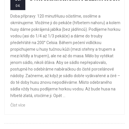
04.
Doba přípravy: 120 minutHusu očistíme, osolíme a
okmínujeme. Vložíme ji do pekáče (hřbetem nahoru) a kolem
husy dáme pokrájená jablka (bez jádřinců). Podlijeme horkou
vodou (asi do 1/4 až 1/3 pekáče) a dáme do trouby
předehřáté na 200° Celsia. Během pečení vidličkou
propichujeme u husy tučnou kůži (mezi stehny a trupem a
mezi křídly a trupem), ale ne až do masa. Mělo by vytékat
jenom sádlo, nikoli šťáva. Aby se sádlo nepřepalovalo,
postupně ho odebíráme naběračkou do čisté porcelánové
nádoby. Začneme, až když je sádlo dobře vyškvařené a čiré –
do té doby husu znovu nepodléváme. Místo odebraného
sádla vždy husu podlijeme horkou vodou. Až bude husa na
hřbetě zlatá, otočíme ji. Opět ...
Číst více