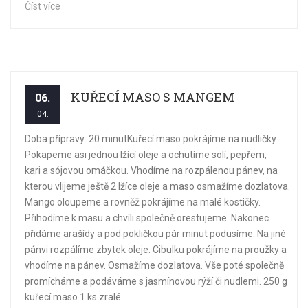
Číst více
KUŘECÍ MASO S MANGEM
06.
04.
Doba přípravy: 20 minutKuřecí maso pokrájíme na nudličky.
Pokapeme asi jednou lžící oleje a ochutíme solí, pepřem,
kari a sójovou omáčkou. Vhodíme na rozpálenou pánev, na
kterou vlijeme ještě 2 lžíce oleje a maso osmažíme dozlatova.
Mango oloupeme a rovněž pokrájíme na malé kostičky.
Přihodíme k masu a chvíli společně orestujeme. Nakonec
přidáme arašídy a pod pokličkou pár minut podusíme. Na jiné
pánvi rozpálíme zbytek oleje. Cibulku pokrájíme na proužky a
vhodíme na pánev. Osmažíme dozlatova. Vše poté společně
promícháme a podáváme s jasmínovou rýží či nudlemi. 250 g
kuřecí maso 1 ks zralé ...