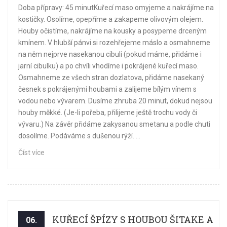
Doba přípravy: 45 minutKuřecí maso omyjeme a nakrájíme na
kostičky. Osolíme, opepříme a zakapeme olivovým olejem.
Houby očistíme, nakrájíme na kousky a posypeme drceným
kmínem. V hlubší pánvi si rozehřejeme máslo a osmahneme
na něm nejprve nasekanou cibuli (pokud máme, přidáme i
jarní cibulku) a po chvíli vhodíme i pokrájené kuřecí maso.
Osmahneme ze všech stran dozlatova, přidáme nasekaný
česnek s pokrájenými houbami a zalijeme bílým vínem s
vodou nebo vývarem. Dusíme zhruba 20 minut, dokud nejsou
houby měkké. (Je-li pořeba, přilijeme ještě trochu vody či
vývaru.) Na závěr přidáme zakysanou smetanu a podle chuti
dosolíme. Podáváme s dušenou rýží. ...
Číst více
KUŘECÍ ŠPÍZY S HOUBOU ŠITAKE A
06.