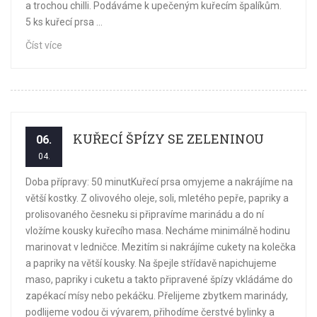
a trochou chilli. Podáváme k upečeným kuřecím špalíkům.
5 ks kuřecí prsa ...
Číst více
KUŘECÍ ŠPÍZY SE ZELENINOU
06.
04.
Doba přípravy: 50 minutKuřecí prsa omyjeme a nakrájíme na
větší kostky. Z olivového oleje, soli, mletého pepře, papriky a
prolisovaného česneku si připravíme marinádu a do ní
vložíme kousky kuřecího masa. Necháme minimálně hodinu
marinovat v ledničce. Mezitím si nakrájíme cukety na kolečka
a papriky na větší kousky. Na špejle střídavě napichujeme
maso, papriky i cuketu a takto připravené špízy vkládáme do
zapékací mísy nebo pekáčku. Přelijeme zbytkem marinády,
podlijeme vodou či vývarem, přihodíme čerstvé bylinky a