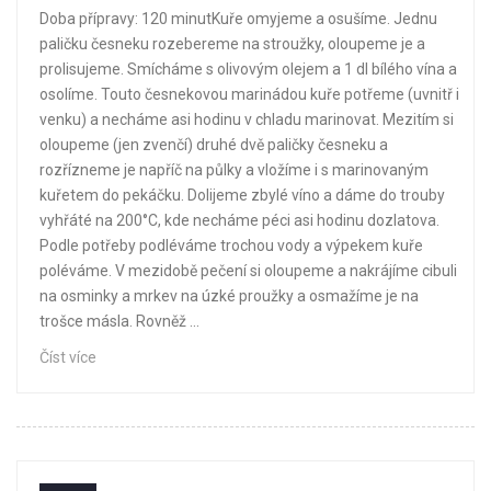
Doba přípravy: 120 minutKuře omyjeme a osušíme. Jednu
paličku česneku rozebereme na stroužky, oloupeme je a
prolisujeme. Smícháme s olivovým olejem a 1 dl bílého vína a
osolíme. Touto česnekovou marinádou kuře potřeme (uvnitř i
venku) a necháme asi hodinu v chladu marinovat. Mezitím si
oloupeme (jen zvenčí) druhé dvě paličky česneku a
rozřízneme je napříč na půlky a vložíme i s marinovaným
kuřetem do pekáčku. Dolijeme zbylé víno a dáme do trouby
vyhřáté na 200°C, kde necháme péci asi hodinu dozlatova.
Podle potřeby podléváme trochou vody a výpekem kuře
poléváme. V mezidobě pečení si oloupeme a nakrájíme cibuli
na osminky a mrkev na úzké proužky a osmažíme je na
trošce másla. Rovněž ...
Číst více