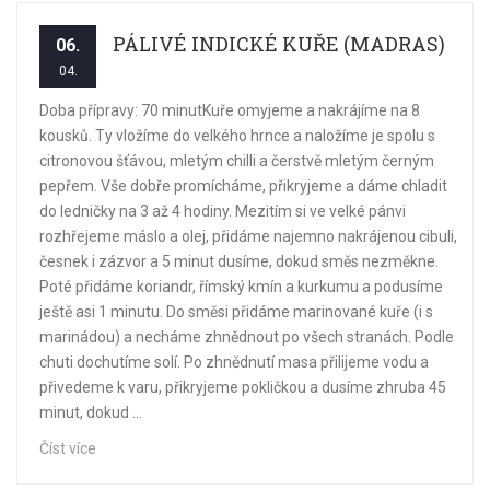
PÁLIVÉ INDICKÉ KUŘE (MADRAS)
06.
04.
Doba přípravy: 70 minutKuře omyjeme a nakrájíme na 8
kousků. Ty vložíme do velkého hrnce a naložíme je spolu s
citronovou šťávou, mletým chilli a čerstvě mletým černým
pepřem. Vše dobře promícháme, přikryjeme a dáme chladit
do ledničky na 3 až 4 hodiny. Mezitím si ve velké pánvi
rozhřejeme máslo a olej, přidáme najemno nakrájenou cibuli,
česnek i zázvor a 5 minut dusíme, dokud směs nezměkne.
Poté přidáme koriandr, římský kmín a kurkumu a podusíme
ještě asi 1 minutu. Do směsi přidáme marinované kuře (i s
marinádou) a necháme zhnědnout po všech stranách. Podle
chuti dochutíme solí. Po zhnědnutí masa přilijeme vodu a
přivedeme k varu, přikryjeme pokličkou a dusíme zhruba 45
minut, dokud ...
Číst více