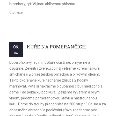
brambory, rýží či jinou oblíbenou přílohou. ...
Číst více
KUŘE NA POMERANČÍCH
06.
04.
Doba přípravy: 90 minutKuře očistíme, omyjeme a
osušíme. Zevnitř i zvenku do něj vetřeme koření na kuře
smíchané s worcesterskou omáčkou a olivovým olejem.
Takto okořeněné kuře necháme zhruba 2 hodiny
marinovat. Poté si nakrájíme oloupanou cibuli nadrobno a
dáme ji do pekáčku pod kuře. Zalijeme vývarem a bílým
vínem, přidáme pomerančovou šťávu a nastrouhanou
kůru. Dáme do trouby předehřáté na 200 stupňů Celsia a za
občasného obracení a podlévání šťávou necháme péci