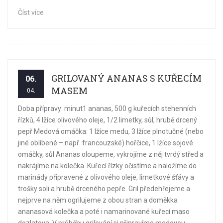
Číst více
GRILOVANÝ ANANAS S KUŘECÍM
06.
MASEM
04.
Doba přípravy: minut1 ananas, 500 g kuřecích stehenních
řízků, 4 lžíce olivového oleje, 1/2 limetky, sůl, hrubě drcený
pepř Medová omáčka: 1 lžíce medu, 3 lžíce plnotučné (nebo
jiné oblíbené – např. francouzské) hořčice, 1 lžíce sojové
omáčky, sůl Ananas oloupeme, vykrojíme z něj tvrdý střed a
nakrájíme na kolečka. Kuřecí řízky očistíme a naložíme do
marinády připravené z olivového oleje, limetkové šťávy a
trošky soli a hrubě drceného pepře. Gril předehřejeme a
nejprve na něm ogrilujeme z obou stran a doměkka
ananasová kolečka a poté i namarinované kuřecí maso