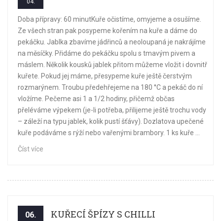
04.
Doba přípravy: 60 minutKuře očistíme, omyjeme a osušíme.
Ze všech stran pak posypeme kořením na kuře a dáme do
pekáčku. Jablka zbavíme jádřinců a neoloupaná je nakrájíme
na měsíčky. Přidáme do pekáčku spolu s tmavým pivem a
máslem. Několik kousků jablek přitom můžeme vložit i dovnitř
kuřete. Pokud jej máme, přesypeme kuře ještě čerstvým
rozmarýnem. Troubu předehřejeme na 180 °C a pekáč do ní
vložíme. Pečeme asi 1 a 1/2 hodiny, přičemž občas
přeléváme výpekem (je-li potřeba, přilijeme ještě trochu vody
– záleží na typu jablek, kolik pustí šťávy). Dozlatova upečené
kuře podáváme s rýží nebo vařenými brambory. 1 ks kuře ...
Číst více
KUŘECÍ ŠPÍZY S CHILLI
06.