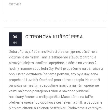
Číst více
CITRONOVÁ KUŘECÍ PRSA
06.
04.
Doba přípravy: 150 minutKuřecí prsa omyjeme, očistíme a
vložíme je do misky. Tam je zakapeme šťávou z citronů a
olivovým olejem, osolíme, opepříme, a dáme na zhruba 2
hodiny marinovat do ledničky. Poté je opečeme na pánvičce z
obou stran dozlatova (pečeme pomalu, aby byla důkladně
propečená i uvnitř). Opečená prsa dáme do tepla. Na menší
pánvičce si mezitím rozpustíme máslo a na něm opečeme
velmi najemno pokrájenou cibuli a nakonec přidáme i
nasekaný česnek a chilli papričku. Maso dáme na talíře,
přelijeme opečenou cibulkou s česnekem a chilli, a ozdobíme
plátkem citronu a zelenou petrželkou. Podáváme s vařenými