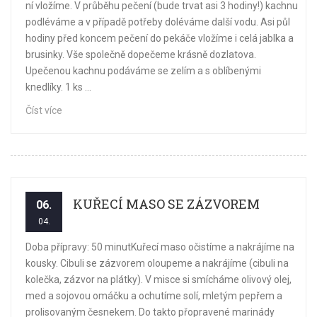
ní vložíme. V průběhu pečení (bude trvat asi 3 hodiny!) kachnu
podléváme a v případě potřeby doléváme další vodu. Asi půl
hodiny před koncem pečení do pekáče vložíme i celá jablka a
brusinky. Vše společně dopečeme krásně dozlatova.
Upečenou kachnu podáváme se zelím a s oblíbenými
knedlíky. 1 ks ...
Číst více
KUŘECÍ MASO SE ZÁZVOREM
06.
04.
Doba přípravy: 50 minutKuřecí maso očistíme a nakrájíme na
kousky. Cibuli se zázvorem oloupeme a nakrájíme (cibuli na
kolečka, zázvor na plátky). V misce si smícháme olivový olej,
med a sojovou omáčku a ochutíme solí, mletým pepřem a
prolisovaným česnekem. Do takto přopravené marinády