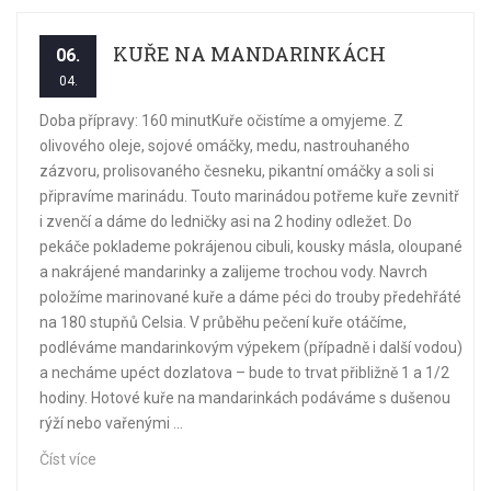
KUŘE NA MANDARINKÁCH
06.
04.
Doba přípravy: 160 minutKuře očistíme a omyjeme. Z
olivového oleje, sojové omáčky, medu, nastrouhaného
zázvoru, prolisovaného česneku, pikantní omáčky a soli si
připravíme marinádu. Touto marinádou potřeme kuře zevnitř
i zvenčí a dáme do ledničky asi na 2 hodiny odležet. Do
pekáče poklademe pokrájenou cibuli, kousky másla, oloupané
a nakrájené mandarinky a zalijeme trochou vody. Navrch
položíme marinované kuře a dáme péci do trouby předehřáté
na 180 stupňů Celsia. V průběhu pečení kuře otáčíme,
podléváme mandarinkovým výpekem (případně i další vodou)
a necháme upéct dozlatova – bude to trvat přibližně 1 a 1/2
hodiny. Hotové kuře na mandarinkách podáváme s dušenou
rýží nebo vařenými ...
Číst více