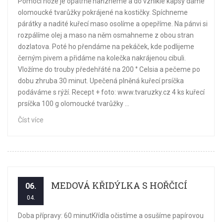
Pomocí nože je opatrně nařízneme a do vzniklé kapsy dáme
olomoucké tvarůžky pokrájené na kostičky. Spíchneme
párátky a nadité kuřecí maso osolíme a opepříme. Na pánvi si
rozpálíme olej a maso na něm osmahneme z obou stran
dozlatova. Poté ho přendáme na pekáček, kde podlijeme
černým pivem a přidáme na kolečka nakrájenou cibuli.
Vložíme do trouby předehřáté na 200 ° Celsia a pečeme po
dobu zhruba 30 minut. Upečená plněná kuřecí prsíčka
podáváme s rýží. Recept + foto: www.tvaruzky.cz 4 ks kuřecí
prsíčka 100 g olomoucké tvarůžky ...
Číst více
MEDOVÁ KŘIDÝLKA S HOŘČICÍ
06.
04.
Doba přípravy: 60 minutKřídla očistíme a osušíme papírovou