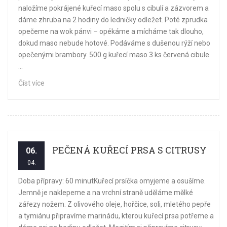
naložíme pokrájené kuřecí maso spolu s cibulí a zázvorem a
dáme zhruba na 2 hodiny do ledničky odležet. Poté zprudka
opečeme na wok pánvi – opékáme a mícháme tak dlouho,
dokud maso nebude hotové. Podáváme s dušenou rýží nebo
opečenými brambory. 500 g kuřecí maso 3 ks červená cibule
...
Číst více
PEČENÁ KUŘECÍ PRSA S CITRUSY
06.
04.
Doba přípravy: 60 minutKuřecí prsíčka omyjeme a osušíme.
Jemně je naklepeme a na vrchní straně uděláme mělké
zářezy nožem. Z olivového oleje, hořčice, soli, mletého pepře
a tymiánu připravíme marinádu, kterou kuřecí prsa potřeme a