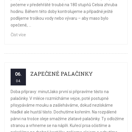
pečeme v předehřáté troubě na 180 stupňů Celsia zhruba
hodinu. Během této doby kontrolujeme a případně ještě
podlijeme troškou vody nebo vývaru – aby maso bylo
opečené, ...
Číst více
ZAPEČENÉ PALAČINKY
06.
04.
Doba přípravy: minutJako první si připravíme těsto na
palačinky. V mléce rozmícháme vejce, poté postupně
přisypáváme mouku a zašleháváme, dokud nezískáme
hladké ale hustší těsto. Dochutíme kořením. Na rozpálené
pánvi na trošce oleje smažíme zlatavé palačinky. Ty odložíme
stranou a vrhneme se na náplň. Kuřecí prsa očistíme a