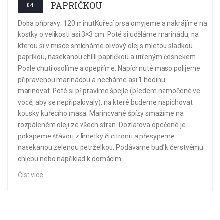
PAPRIČKOU
04.
Doba přípravy: 120 minutKuřecí prsa omyjeme a nakrájíme na
kostky o velikosti asi 3×3 cm. Poté si uděláme marinádu, na
kterou si v misce smícháme olivový olej s mletou sladkou
paprikou, nasekanou chilli papričkou a utřeným česnekem.
Podle chuti osolíme a opepříme. Napíchnuté maso polijeme
připravenou marinádou a necháme asi 1 hodinu
marinovat. Poté si připravíme špejle (předem namočené ve
vodě, aby se nepřipalovaly), na které budeme napichovat
kousky kuřecího masa. Marinované špízy smažíme na
rozpáleném oleji ze všech stran. Dozlatova opečené je
pokapeme šťávou z limetky či citronu a přesypeme
nasekanou zelenou petrželkou. Podáváme buď k čerstvému
chlebu nebo například k domácím ...
Číst více