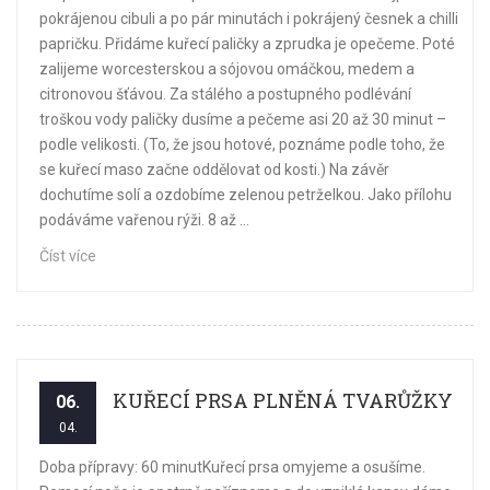
pokrájenou cibuli a po pár minutách i pokrájený česnek a chilli
papričku. Přidáme kuřecí paličky a zprudka je opečeme. Poté
zalijeme worcesterskou a sójovou omáčkou, medem a
citronovou šťávou. Za stálého a postupného podlévání
troškou vody paličky dusíme a pečeme asi 20 až 30 minut –
podle velikosti. (To, že jsou hotové, poznáme podle toho, že
se kuřecí maso začne oddělovat od kosti.) Na závěr
dochutíme solí a ozdobíme zelenou petrželkou. Jako přílohu
podáváme vařenou rýži. 8 až ...
Číst více
KUŘECÍ PRSA PLNĚNÁ TVARŮŽKY
06.
04.
Doba přípravy: 60 minutKuřecí prsa omyjeme a osušíme.