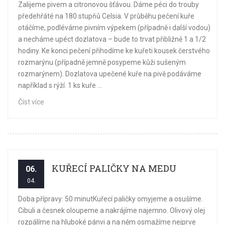
Zalijeme pivem a citronovou šťávou. Dáme péci do trouby
předehřáté na 180 stupňů Celsia. V průběhu pečení kuře
otáčíme, podléváme pivním výpekem (případně i další vodou)
a necháme upéct dozlatova – bude to trvat přibližně 1 a 1/2
hodiny. Ke konci pečení přihodíme ke kuřeti kousek čerstvého
rozmarýnu (případně jemně posypeme kůži sušeným
rozmarýnem). Dozlatova upečené kuře na pivě podáváme
například s rýží. 1 ks kuře ...
Číst více
KUŘECÍ PALIČKY NA MEDU
06.
04.
Doba přípravy: 50 minutKuřecí paličky omyjeme a osušíme.
Cibuli a česnek oloupeme a nakrájíme najemno. Olivový olej
rozpálíme na hluboké pánvi a na něm osmažíme nejprve