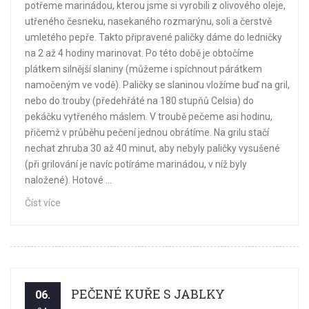
potřeme marinádou, kterou jsme si vyrobili z olivového oleje,
utřeného česneku, nasekaného rozmarýnu, soli a čerstvě
umletého pepře. Takto připravené paličky dáme do ledničky
na 2 až 4 hodiny marinovat. Po této době je obtočíme
plátkem silnější slaniny (můžeme i spíchnout párátkem
namočeným ve vodě). Paličky se slaninou vložíme buď na gril,
nebo do trouby (předehřáté na 180 stupňů Celsia) do
pekáčku vytřeného máslem. V troubě pečeme asi hodinu,
přičemž v průběhu pečení jednou obrátíme. Na grilu stačí
nechat zhruba 30 až 40 minut, aby nebyly paličky vysušené
(při grilování je navíc potíráme marinádou, v níž byly
naložené). Hotové ...
Číst více
PEČENÉ KUŘE S JABLKY
06.