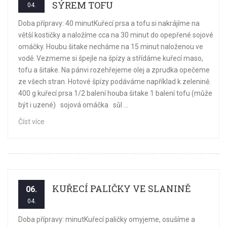
SÝREM TOFU
04.
Doba přípravy: 40 minutKuřecí prsa a tofu si nakrájíme na
větší kostičky a naložíme cca na 30 minut do opepřené sojové
omáčky. Houbu šitake necháme na 15 minut naloženou ve
vodě. Vezmeme si špejle na špízy a střídáme kuřecí maso,
tofu a šitake. Na pánvi rozehřejeme olej a zprudka opečeme
ze všech stran. Hotové špízy podáváme například k zelenině.
400 g kuřecí prsa 1/2 balení houba šitake 1 balení tofu (může
být i uzené) sojová omáčka sůl ...
Číst více
KUŘECÍ PALIČKY VE SLANINĚ
06.
04.
Doba přípravy: minutKuřecí paličky omyjeme, osušíme a