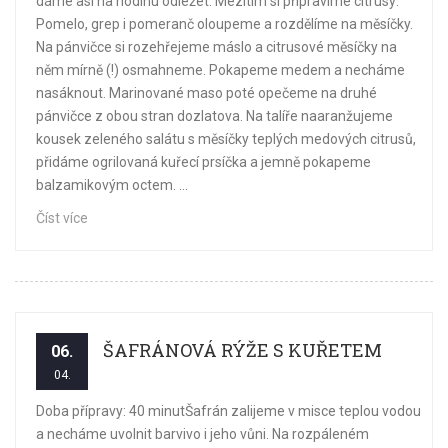
dáme asi na hodinu odležet. Mezitím si připravíme citrusy:
Pomelo, grep i pomeranč oloupeme a rozdělíme na měsíčky.
Na pánvičce si rozehřejeme máslo a citrusové měsíčky na
něm mírně (!) osmahneme. Pokapeme medem a necháme
nasáknout. Marinované maso poté opečeme na druhé
pánvičce z obou stran dozlatova. Na talíře naaranžujeme
kousek zeleného salátu s měsíčky teplých medových citrusů,
přidáme ogrilovaná kuřecí prsíčka a jemně pokapeme
balzamikovým octem. ...
Číst více
ŠAFRÁNOVÁ RÝŽE S KUŘETEM
06.
04.
Doba přípravy: 40 minutŠafrán zalijeme v misce teplou vodou
a necháme uvolnit barvivo i jeho vůni. Na rozpáleném