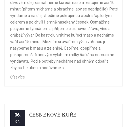
olivovém oleji osmahneme kuřecí maso a restujeme asi 10
minut (přitom mícháme a obracíme, aby se nepřipálilo). Poté
vyndáme a na olej vhodíme pokrájenou cibuli s řapíkatým
celerem a po chvíli i jemně nasekaný česnek. Osmažíme,
posypeme tymiánem a přilijeme citronovou šťávu, víno a
drůbeží vývar. Do kastrolu vrátíme kuřecí maso a necháme
vařit asi 15 minut. Mezitím si uvaříme rýži a vařenou ji
nasypeme k masu a zelenině. Osolíme, opepříme a
pokapeme šafránovým výluhem (nitky šafránu nemusíme
vyndavat). Podle potřeby necháme nad ohněm odpařit
zbylou tekutinu a podáváme s ...
Číst více
ČESNEKOVÉ KUŘE
06.
04.