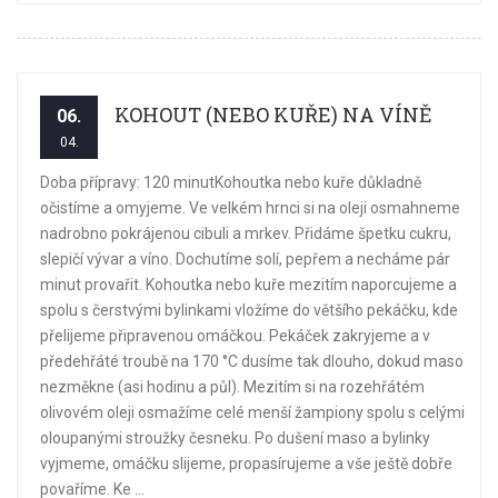
KOHOUT (NEBO KUŘE) NA VÍNĚ
06.
04.
Doba přípravy: 120 minutKohoutka nebo kuře důkladně
očistíme a omyjeme. Ve velkém hrnci si na oleji osmahneme
nadrobno pokrájenou cibuli a mrkev. Přidáme špetku cukru,
slepičí vývar a víno. Dochutíme solí, pepřem a necháme pár
minut provařit. Kohoutka nebo kuře mezitím naporcujeme a
spolu s čerstvými bylinkami vložíme do většího pekáčku, kde
přelijeme připravenou omáčkou. Pekáček zakryjeme a v
předehřáté troubě na 170 °C dusíme tak dlouho, dokud maso
nezměkne (asi hodinu a půl). Mezitím si na rozehřátém
olivovém oleji osmažíme celé menší žampiony spolu s celými
oloupanými stroužky česneku. Po dušení maso a bylinky
vyjmeme, omáčku slijeme, propasírujeme a vše ještě dobře
povaříme. Ke ...