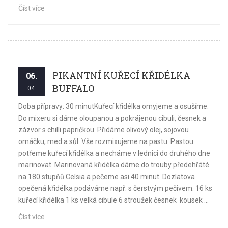
Číst více
PIKANTNÍ KUŘECÍ KŘIDÉLKA
06.
BUFFALO
04.
Doba přípravy: 30 minutKuřecí křidélka omyjeme a osušíme.
Do mixeru si dáme oloupanou a pokrájenou cibuli, česnek a
zázvor s chilli papričkou. Přidáme olivový olej, sojovou
omáčku, med a sůl. Vše rozmixujeme na pastu. Pastou
potřeme kuřecí křidélka a necháme v lednici do druhého dne
marinovat. Marinovaná křidélka dáme do trouby předehřáté
na 180 stupňů Celsia a pečeme asi 40 minut. Dozlatova
opečená křidélka podáváme např. s čerstvým pečivem. 16 ks
kuřecí křidélka 1 ks velká cibule 6 stroužek česnek kousek ...
Číst více