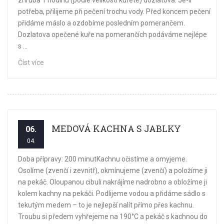
zhruba 1 hodinu (podle velikosti kuřete) dozlatova. Je-li
potřeba, přilijeme při pečení trochu vody. Před koncem pečení
přidáme máslo a ozdobíme posledním pomerančem.
Dozlatova opečené kuře na pomerančích podáváme nejlépe
s ...
Číst více
MEDOVÁ KACHNA S JABLKY
06.
04.
Doba přípravy: 200 minutKachnu očistíme a omyjeme.
Osolíme (zvenčí i zevnitř), okmínujeme (zvenčí) a položíme ji
na pekáč. Oloupanou cibuli nakrájíme nadrobno a obložíme ji
kolem kachny na pekáči. Podlijeme vodou a přidáme sádlo s
tekutým medem – to je nejlepší nalít přímo přes kachnu.
Troubu si předem vyhřejeme na 190°C a pekáč s kachnou do